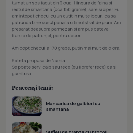
turnat un sos facut din 3 oua, 1 lingura de faina si
restul de smantana (cca 150 grame), sare si piper. Eu
am intepat checul cu un cutit in multe locuri, ca sa
patrunda bine sosul pana la ultimul strat de piure. Am
presarat deasupra parmezan si am pus cateva
frunze de patrunjel, pentru decor.
Am copt checul la 170 grade, putin mai mult de o ora.
Reteta propusa de Narnia
Se poate servi cald sau rece (eu il prefer rece) ca si
garnitura.
Pe aceeași temă:
Mancarica de galbiori cu
smantana
Sufleu de branza cu brocoli