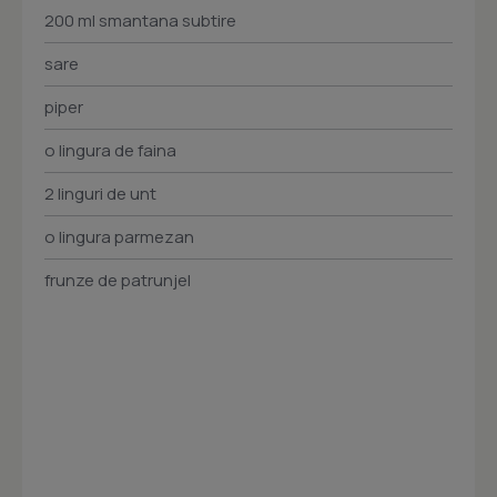
200 ml smantana subtire
sare
piper
o lingura de faina
2 linguri de unt
o lingura parmezan
frunze de patrunjel