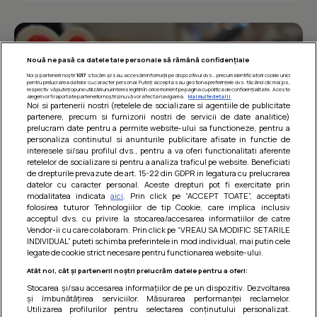
Nouă ne pasă ca datele tale personale să rămână confidențiale
Noi și partenerii noștri
1017
stocăm și/sau accesăm informații pe dispozitivul dvs., precum identificatorii cookie unici
pentru prelucrarea datelor cu caracter personal. Puteți accepta sau gestiona preferințele dvs. făcând clic mai jos,
respectiv vă puteți opune utilizării unui interes legitim în orice moment pe pagina cu politica de confidențialitate. Aceste
alegeri vor fi raportate partenerilor noștri și nu vă vor afecta navigarea.
Mai multe detalii
Noi si partenerii nostri (retelele de socializare si agentiile de publicitate
partenere, precum si furnizorii nostri de servicii de date analitice)
prelucram date pentru a permite website-ului sa functioneze, pentru a
personaliza continutul si anunturile publicitare afisate in functie de
interesele si/sau profilul dvs., pentru a va oferi functionalitati aferente
retelelor de socializare si pentru a analiza traficul pe website. Beneficiati
de drepturile prevazute de art. 15-22 din GDPR in legatura cu prelucrarea
datelor cu caracter personal. Aceste drepturi pot fi exercitate prin
modalitatea indicata
aici
. Prin click pe “ACCEPT TOATE”, acceptati
Barcute din vinete cu arpagic rosu
folosirea tuturor Tehnologiilor de tip Cookie, care implica inclusiv
acceptul dvs. cu privire la stocarea/accesarea informatiilor de catre
Un deliciu usor de preparat!
Vendor-ii cu care colaboram. Prin click pe “VREAU SA MODIFIC SETARILE
INDIVIDUAL” puteti schimba preferintele in mod individual, mai putin cele
legate de cookie strict necesare pentru functionarea website-ului.
Atât noi, cât și partenerii noștri prelucrăm datele pentru a oferi:
Stocarea și/sau accesarea informațiilor de pe un dispozitiv. Dezvoltarea
și îmbunătățirea serviciilor. Măsurarea performanței reclamelor.
Utilizarea profilurilor pentru selectarea conținutului personalizat.