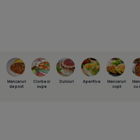
Mancaruri
Ciorbe si
Dulciuri
Aperitive
Mancaruri
Man
de post
supe
copii
cu 