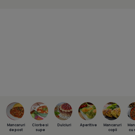
Mancaruri
Ciorbe si
Dulciuri
Aperitive
Mancaruri
Man
de post
supe
copii
cu 