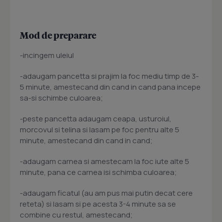
Mod de preparare
-incingem uleiul
-adaugam pancetta si prajim la foc mediu timp de 3-
5 minute, amestecand din cand in cand pana incepe
sa-si schimbe culoarea;
-peste pancetta adaugam ceapa, usturoiul,
morcovul si telina si lasam pe foc pentru alte 5
minute, amestecand din cand in cand;
-adaugam carnea si amestecam la foc iute alte 5
minute, pana ce carnea isi schimba culoarea;
-adaugam ficatul (au am pus mai putin decat cere
reteta) si lasam si pe acesta 3-4 minute sa se
combine cu restul, amestecand;