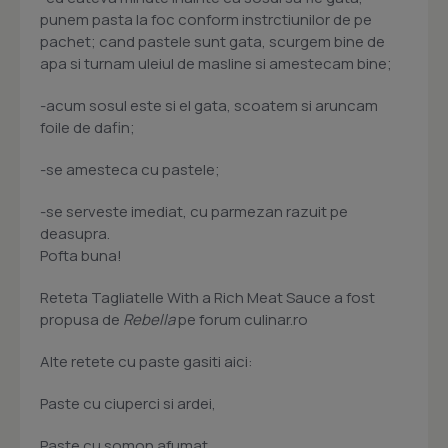
punem pasta la foc conform instrctiunilor de pe
pachet; cand pastele sunt gata, scurgem bine de
apa si turnam uleiul de masline si amestecam bine;
-acum sosul este si el gata, scoatem si aruncam
foile de dafin;
-se amesteca cu pastele;
-se serveste imediat, cu parmezan razuit pe
deasupra.
Pofta buna!
Reteta Tagliatelle With a Rich Meat Sauce a fost
propusa de
Rebella
pe forum culinar.ro
Alte retete cu paste gasiti aici:
Paste cu ciuperci si ardei,
Paste cu somon afumat,