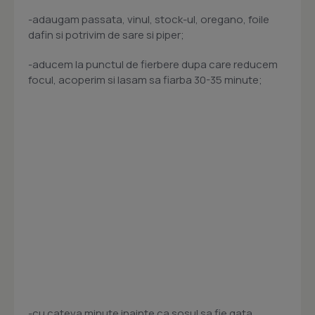
-adaugam passata, vinul, stock-ul, oregano, foile
dafin si potrivim de sare si piper;
-aducem la punctul de fierbere dupa care reducem
focul, acoperim si lasam sa fiarba 30-35 minute;
-cu cateva minute inainte ca sosul sa fie gata,