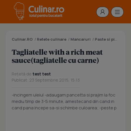
Culinar.RO
/
Retete culinare
/
Mancaruri
/
Paste si pizza
/
Ta
Tagliatelle with a rich meat
sauce(tagliatelle cu carne)
Rețetă de
test test
Publicat: 23 Septembrie 2015, 15:13
-incingem uleiul -adaugam pancetta si prajim la foc
mediu timp de 3-5 minute, amestecand din cand in
cand pana incepe sa-si schimbe culoarea; -peste p