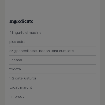
Ingrediente
4 linguri ulei masline
plus extra
85g pancetta sau bacon taiat cubulete
1 ceapa
tocata
1-2 catei usturoi
tocati marunt
1 morcov