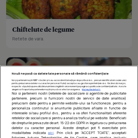
Chiftelute de legume
Retete de vara.
Nouă ne pasă ca datele tale personale să rămână confidențiale
Noi și partenerii noștri
1017
stocăm și/sau accesăm informații pe dispozitivul dvs., precum identificatorii cookie unici
pentru prelucrarea datelor cu caracter personal. Puteți accepta sau gestiona preferințele dvs. făcând clic mai jos,
respectiv vă puteți opune utilizării unui interes legitim în orice moment pe pagina cu politica de confidențialitate. Aceste
alegeri vor fi raportate partenerilor noștri și nu vă vor afecta navigarea.
Mai multe detalii
Noi si partenerii nostri (retelele de socializare si agentiile de publicitate
partenere, precum si furnizorii nostri de servicii de date analitice)
prelucram date pentru a permite website-ului sa functioneze, pentru a
personaliza continutul si anunturile publicitare afisate in functie de
interesele si/sau profilul dvs., pentru a va oferi functionalitati aferente
retelelor de socializare si pentru a analiza traficul pe website. Beneficiati
de drepturile prevazute de art. 15-22 din GDPR in legatura cu prelucrarea
datelor cu caracter personal. Aceste drepturi pot fi exercitate prin
modalitatea indicata
aici
. Prin click pe “ACCEPT TOATE”, acceptati
Barcute din vinete cu arpagic rosu
folosirea tuturor Tehnologiilor de tip Cookie, care implica inclusiv