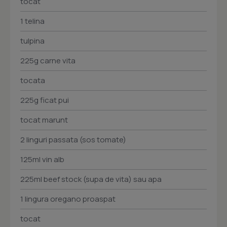
tocat
1 telina
tulpina
225g carne vita
tocata
225g ficat pui
tocat marunt
2 linguri passata (sos tomate)
125ml vin alb
225ml beef stock (supa de vita) sau apa
1 lingura oregano proaspat
tocat