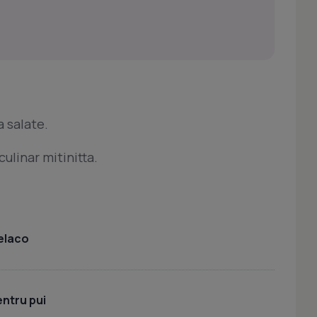
a salate.
ulinar mitinitta.
elaco
entru pui