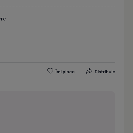
ere
Îmi place
Distribuie