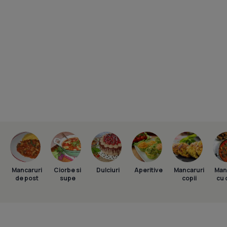
Mancaruri
Ciorbe si
Dulciuri
Aperitive
Mancaruri
Man
de post
supe
copii
cu 