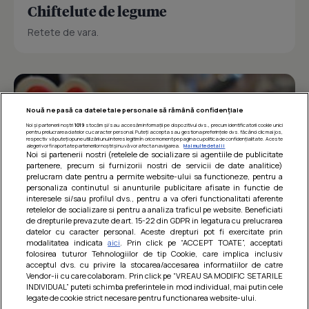
Chiftelute de legume
Retete de vara.
Nouă ne pasă ca datele tale personale să rămână confidențiale
Noi și partenerii noștri
1019
stocăm și/sau accesăm informații pe dispozitivul dvs., precum identificatorii cookie unici
pentru prelucrarea datelor cu caracter personal. Puteți accepta sau gestiona preferințele dvs. făcând clic mai jos,
respectiv vă puteți opune utilizării unui interes legitim în orice moment pe pagina cu politica de confidențialitate. Aceste
alegeri vor fi raportate partenerilor noștri și nu vă vor afecta navigarea.
Mai multe detalii
Noi si partenerii nostri (retelele de socializare si agentiile de publicitate
partenere, precum si furnizorii nostri de servicii de date analitice)
prelucram date pentru a permite website-ului sa functioneze, pentru a
personaliza continutul si anunturile publicitare afisate in functie de
interesele si/sau profilul dvs., pentru a va oferi functionalitati aferente
retelelor de socializare si pentru a analiza traficul pe website. Beneficiati
de drepturile prevazute de art. 15-22 din GDPR in legatura cu prelucrarea
datelor cu caracter personal. Aceste drepturi pot fi exercitate prin
modalitatea indicata
aici
. Prin click pe “ACCEPT TOATE”, acceptati
Barcute din vinete cu arpagic rosu
folosirea tuturor Tehnologiilor de tip Cookie, care implica inclusiv
acceptul dvs. cu privire la stocarea/accesarea informatiilor de catre
Un deliciu usor de preparat!
Vendor-ii cu care colaboram. Prin click pe “VREAU SA MODIFIC SETARILE
INDIVIDUAL” puteti schimba preferintele in mod individual, mai putin cele
legate de cookie strict necesare pentru functionarea website-ului.