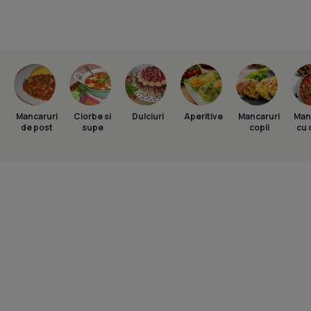
Mancaruri
Ciorbe si
Dulciuri
Aperitive
Mancaruri
Man
de post
supe
copii
cu 