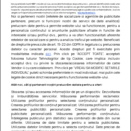
Noi și partenerii noștri
1017
stocăm și/sau accesăm informații pe dispozitivul dvs., precum identificatorii cookie unici
pentru prelucrarea datelor cu caracter personal. Puteți accepta sau gestiona preferințele dvs. făcând clic mai jos,
respectiv vă puteți opune utilizării unui interes legitim în orice moment pe pagina cu politica de confidențialitate. Aceste
alegeri vor fi raportate partenerilor noștri și nu vă vor afecta navigarea.
Mai multe detalii
Noi si partenerii nostri (retelele de socializare si agentiile de publicitate
partenere, precum si furnizorii nostri de servicii de date analitice)
prelucram date pentru a permite website-ului sa functioneze, pentru a
personaliza continutul si anunturile publicitare afisate in functie de
interesele si/sau profilul dvs., pentru a va oferi functionalitati aferente
retelelor de socializare si pentru a analiza traficul pe website. Beneficiati
de drepturile prevazute de art. 15-22 din GDPR in legatura cu prelucrarea
datelor cu caracter personal. Aceste drepturi pot fi exercitate prin
modalitatea indicata
aici
. Prin click pe “ACCEPT TOATE”, acceptati
Barcute din vinete cu arpagic rosu
folosirea tuturor Tehnologiilor de tip Cookie, care implica inclusiv
acceptul dvs. cu privire la stocarea/accesarea informatiilor de catre
Un deliciu usor de preparat!
Vendor-ii cu care colaboram. Prin click pe “VREAU SA MODIFIC SETARILE
INDIVIDUAL” puteti schimba preferintele in mod individual, mai putin cele
legate de cookie strict necesare pentru functionarea website-ului.
Atât noi, cât și partenerii noștri prelucrăm datele pentru a oferi:
Stocarea și/sau accesarea informațiilor de pe un dispozitiv. Dezvoltarea
și îmbunătățirea serviciilor. Măsurarea performanței reclamelor.
Utilizarea profilurilor pentru selectarea conținutului personalizat.
Crearea profilurilor de conținut personalizat. Utilizarea profilurilor pentru
selectarea publicității personalizate. Crearea profilurilor pentru
publicitate personalizată. Măsurarea performanței conținutului.
Înțelegerea publicului prin statistici sau combinații de date din surse
diferite. Utilizarea de date limitate pentru a selecta publicitatea.
Utilizarea datelor limitate pentru a selecta conținutul. Date precise de