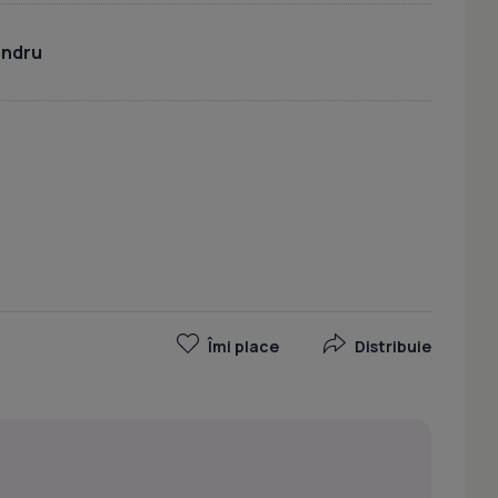
andru
Îmi place
Distribuie