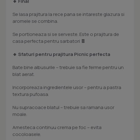
🔹 Final
Se lasa prajitura la rece pana se intareste glazura si
aromele se combina.
Se portioneaza si se serveste. Este o prajitura de
casa perfecta pentru sarbatori 🍫
🔹 Sfaturi pentru prajitura Picnic perfecta
Bate bine albusurile – trebuie sa fie ferme pentru un
blat aerat.
Incorporeaza ingredientele usor – pentru a pastra
textura pufoasa.
Nu supracoace blatul – trebuie sa ramana usor
moale.
Amesteca continuu crema pe foc – evita
cocoloasele.