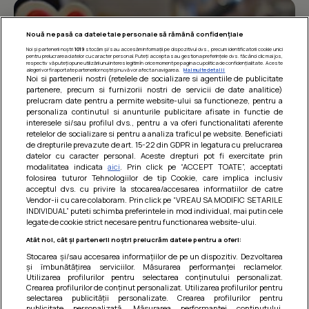
Nouă ne pasă ca datele tale personale să rămână confidențiale
Noi și partenerii noștri
1019
stocăm și/sau accesăm informații pe dispozitivul dvs., precum identificatorii cookie unici
pentru prelucrarea datelor cu caracter personal. Puteți accepta sau gestiona preferințele dvs. făcând clic mai jos,
respectiv vă puteți opune utilizării unui interes legitim în orice moment pe pagina cu politica de confidențialitate. Aceste
alegeri vor fi raportate partenerilor noștri și nu vă vor afecta navigarea.
Mai multe detalii
Noi si partenerii nostri (retelele de socializare si agentiile de publicitate
partenere, precum si furnizorii nostri de servicii de date analitice)
prelucram date pentru a permite website-ului sa functioneze, pentru a
personaliza continutul si anunturile publicitare afisate in functie de
interesele si/sau profilul dvs., pentru a va oferi functionalitati aferente
retelelor de socializare si pentru a analiza traficul pe website. Beneficiati
de drepturile prevazute de art. 15-22 din GDPR in legatura cu prelucrarea
datelor cu caracter personal. Aceste drepturi pot fi exercitate prin
modalitatea indicata
aici
. Prin click pe “ACCEPT TOATE”, acceptati
Barcute din vinete cu arpagic rosu
folosirea tuturor Tehnologiilor de tip Cookie, care implica inclusiv
acceptul dvs. cu privire la stocarea/accesarea informatiilor de catre
Un deliciu usor de preparat!
Vendor-ii cu care colaboram. Prin click pe “VREAU SA MODIFIC SETARILE
INDIVIDUAL” puteti schimba preferintele in mod individual, mai putin cele
legate de cookie strict necesare pentru functionarea website-ului.
Atât noi, cât și partenerii noștri prelucrăm datele pentru a oferi:
Stocarea și/sau accesarea informațiilor de pe un dispozitiv. Dezvoltarea
și îmbunătățirea serviciilor. Măsurarea performanței reclamelor.
Utilizarea profilurilor pentru selectarea conținutului personalizat.
Crearea profilurilor de conținut personalizat. Utilizarea profilurilor pentru
selectarea publicității personalizate. Crearea profilurilor pentru
publicitate personalizată. Măsurarea performanței conținutului.