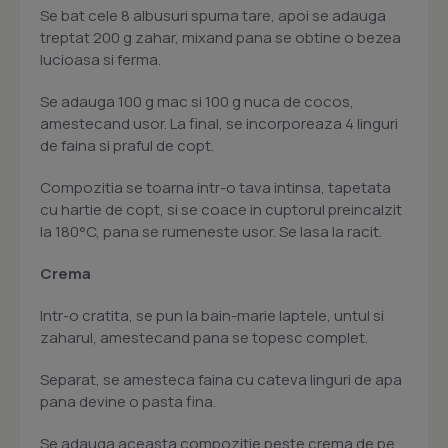
Se bat cele 8 albusuri spuma tare, apoi se adauga
treptat 200 g zahar, mixand pana se obtine o bezea
lucioasa si ferma.
Se adauga 100 g mac si 100 g nuca de cocos,
amestecand usor. La final, se incorporeaza 4 linguri
de faina si praful de copt.
Compozitia se toarna intr-o tava intinsa, tapetata
cu hartie de copt, si se coace in cuptorul preincalzit
la 180°C, pana se rumeneste usor. Se lasa la racit.
Crema
Intr-o cratita, se pun la bain-marie laptele, untul si
zaharul, amestecand pana se topesc complet.
Separat, se amesteca faina cu cateva linguri de apa
pana devine o pasta fina.
Se adauga aceasta compozitie peste crema de pe