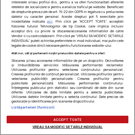
interesele si/sau profilul dvs., pentru a va oferi functionalitati aferente
retelelor de socializare si pentru a analiza traficul pe website. Beneficiati
de drepturile prevazute de art. 15-22 din GDPR in legatura cu prelucrarea
datelor cu caracter personal. Aceste drepturi pot fi exercitate prin
modalitatea indicata
aici
. Prin click pe “ACCEPT TOATE”, acceptati
folosirea tuturor Tehnologiilor de tip Cookie, care implica inclusiv
acceptul dvs. cu privire la stocarea/accesarea informatiilor de catre
Vendor-ii cu care colaboram. Prin click pe “VREAU SA MODIFIC SETARILE
INDIVIDUAL” puteti schimba preferintele in mod individual, mai putin cele
legate de cookie strict necesare pentru functionarea website-ului.
Atât noi, cât și partenerii noștri prelucrăm datele pentru a oferi:
Stocarea și/sau accesarea informațiilor de pe un dispozitiv. Dezvoltarea
și îmbunătățirea serviciilor. Măsurarea performanței reclamelor.
Utilizarea profilurilor pentru selectarea conținutului personalizat.
Crearea profilurilor de conținut personalizat. Utilizarea profilurilor pentru
selectarea publicității personalizate. Crearea profilurilor pentru
publicitate personalizată. Măsurarea performanței conținutului.
Înțelegerea publicului prin statistici sau combinații de date din surse
diferite. Utilizarea de date limitate pentru a selecta publicitatea.
MANCARURI CU CARNE
Utilizarea datelor limitate pentru a selecta conținutul. Date precise de
Porc cu legume in stil oriental
geolocație și identificarea prin scanarea dispozitivului.
Listă parteneri (furnizori)
Porcul cu legume in stil oriental o mancare cu carne
delicioasa, ce merita incercat. Incingeti uleiul si prajiti
ACCEPT TOATE
bucatile de...
VREAU SA MODIFIC SETARILE INDIVIDUAL