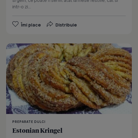
si gem, ce poate fi servit atat la mese festive, cat si
intr-o zi...
Îmi place
Distribuie
PREPARATE DULCI
Estonian Kringel