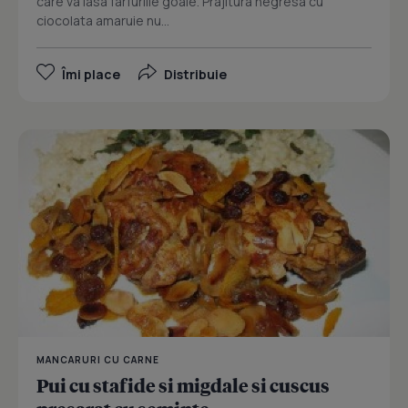
care va lasa farfuriile goale. Prajitura negresa cu
ciocolata amaruie nu...
Îmi place
Distribuie
MANCARURI CU CARNE
Pui cu stafide si migdale si cuscus