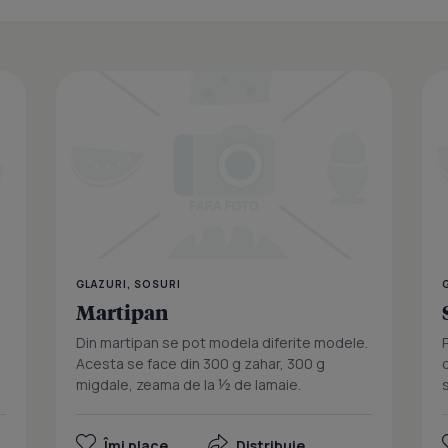
Glazuri
GLAZURI, SOSURI
Martipan
Din martipan se pot modela diferite modele.
Acesta se face din 300 g zahar, 300 g
migdale, zeama de la ½ de lamaie.
Îmi place
Distribuie