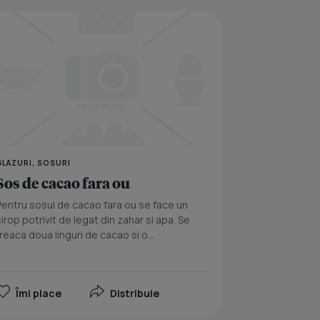
cu lapte
Sos delicios de vanilie
GLAZURI, SOSURI
Sos de cacao fara ou
Pentru sosul de cacao fara ou se face un
sirop potrivit de legat din zahar si apa. Se
freaca doua linguri de cacao si o...
Îmi place
Distribuie