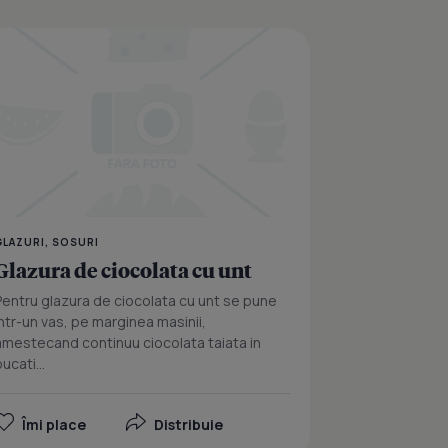
a de albus
Glazura simpla de cioc
GLAZURI, SOSURI
Glazura de ciocolata cu unt
Pentru glazura de ciocolata cu unt se pune
intr-un vas, pe marginea masinii,
amestecand continuu ciocolata taiata in
ucati...
Îmi place
Distribuie