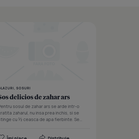
Martipan
GLAZURI, SOSURI
Sos delicios de zahar ars
Pentru sosul de zahar ars se arde intr-o
cratita zaharul, nu insa prea inchis, si se
stinge cu ½ ceasca de apa fierbinte. Se...
Îmi place
Distribuie