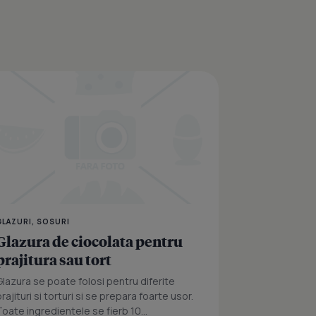
fea
Gutui trase in ciocolata
GLAZURI, SOSURI
Glazura de ciocolata pentru
prajitura sau tort
Glazura se poate folosi pentru diferite
rajituri si torturi si se prepara foarte usor.
Toate ingredientele se fierb 10...